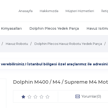
Anasayfa
Hakkımızda
Müşteri Hizmetleri
İlet
Kimyasalları
Dolphin Plecos Yedek Parça
Havuz Isıtm
Havuz Robotu
Dolphin Plecos Havuz Robotu Yedek Parça
ebilirsiniz.! İstanbul bölgesi özel araçlarımız ile adresiniz
Dolphin M400 / M4 / Supreme M4 Moto
Yorumlar
(0)