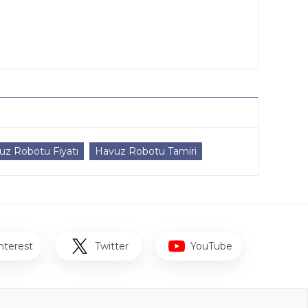
uz Robotu Fiyatı
Havuz Robotu Tamiri
nterest
Twitter
YouTube