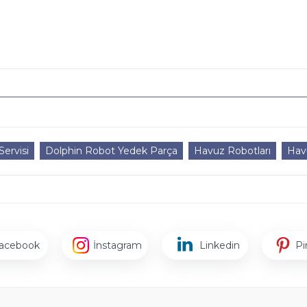
ervisi
Dolphin Robot Yedek Parça
Havuz Robotları
Hav
acebook
İnstagram
Linkedin
Pi