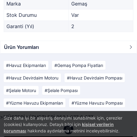
Marka
Gemaş
Stok Durumu
Var
Garanti (Yıl)
2
Ürün Yorumları
Havuz Ekipmanları
Gemaş Pompa Fiyatları
Havuz Devirdaim Motoru
Havuz Devirdaim Pompası
Şelale Motoru
Şelale Pompası
Yüzme Havuzu Ekipmanları
Yüzme Havuzu Pompası
>MÜŞTERİ HİZMETLERİ 0534 677 0 677
Size daha iyi bir alışveriş deneyimi sunabilmek için, çerezler
(cookies) kullanıyoruz. Detaylı bilgi için
kişisel verilerin
korunması
hakkında aydınlatma metnini inceleyebilirsiniz.