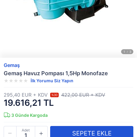
Gemaş
Gemaş Havuz Pompası 1,5Hp Monofaze
İlk Yorumu Siz Yapın
295,40 EUR + KDV
422,00 EUR + KDV
%30
19.616,21 TL
3
Günde Kargoda
Adet