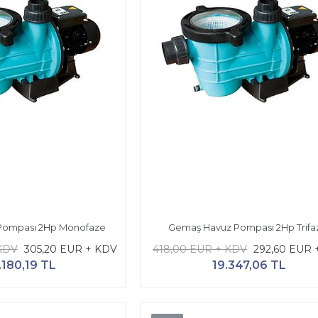
Pompası 2Hp Monofaze
Gemaş Havuz Pompası 2Hp Trifa
KDV
305,20 EUR + KDV
418,00 EUR + KDV
292,60 EUR 
.180,19 TL
19.347,06 TL