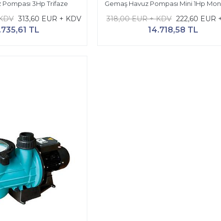
 Pompası 3Hp Trifaze
Gemaş Havuz Pompası Mini 1Hp Mo
 KDV
313,60 EUR + KDV
318,00 EUR + KDV
222,60 EUR 
.735,61 TL
14.718,58 TL