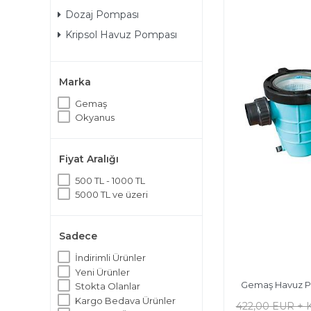
Dozaj Pompası
Kripsol Havuz Pompası
Marka
Gemaş
Okyanus
Fiyat Aralığı
500 TL - 1000 TL
5000 TL ve üzeri
Sadece
İndirimli Ürünler
Yeni Ürünler
Gemaş Havuz P
Stokta Olanlar
Kargo Bedava Ürünler
422,00 EUR + 