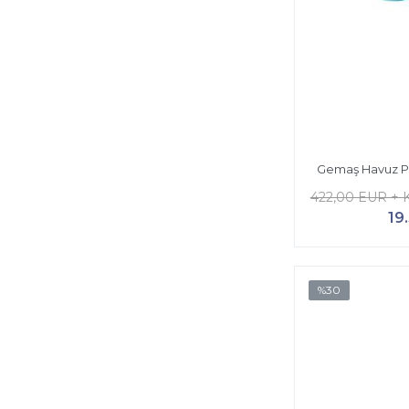
Gemaş Havuz P
422,00 EUR + 
19
%30