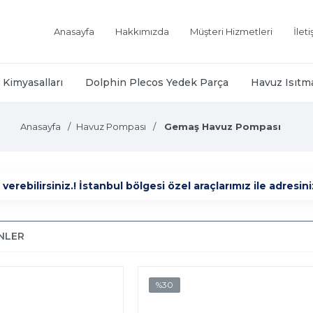
Anasayfa
Hakkımızda
Müşteri Hizmetleri
İlet
Kimyasalları
Dolphin Plecos Yedek Parça
Havuz Isıtm
Anasayfa
Havuz Pompası
Gemaş Havuz Pompası
ebilirsiniz.! İstanbul bölgesi özel araçlarımız ile adresiniz
ÜNLER
%30