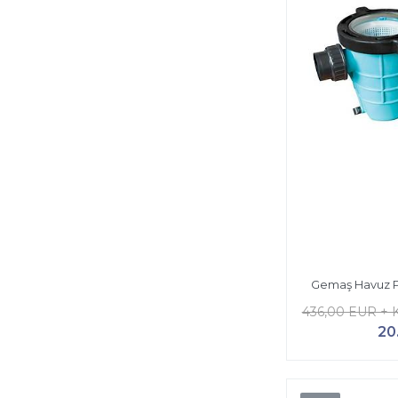
Gemaş Havuz 
436,00 EUR + 
20