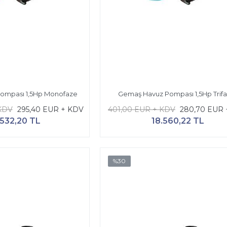
ompası 1,5Hp Monofaze
Gemaş Havuz Pompası 1,5Hp Trif
KDV
295,40 EUR + KDV
401,00 EUR + KDV
280,70 EUR 
.532,20 TL
18.560,22 TL
%30