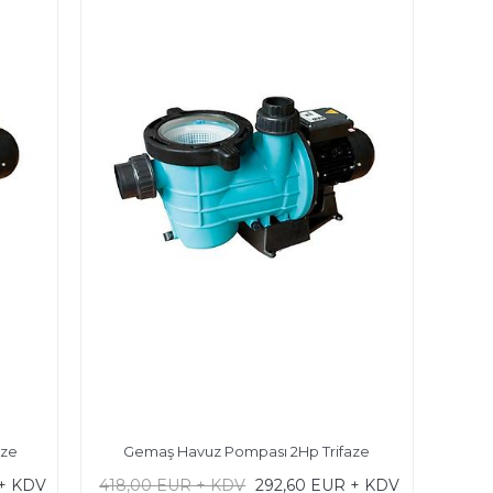
aze
Gemaş Havuz Pompası 2Hp Trifaze
+ KDV
418,00 EUR + KDV
292,60 EUR + KDV