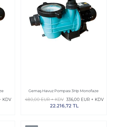
ze
Gemaş Havuz Pompası 3Hp Monofaze
+ KDV
480,00 EUR + KDV
336,00 EUR + KDV
22.216,72 TL