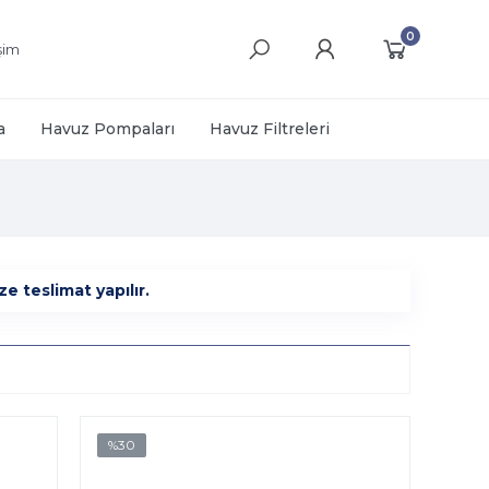
0
işim
a
Havuz Pompaları
Havuz Filtreleri
e teslimat yapılır.
%30