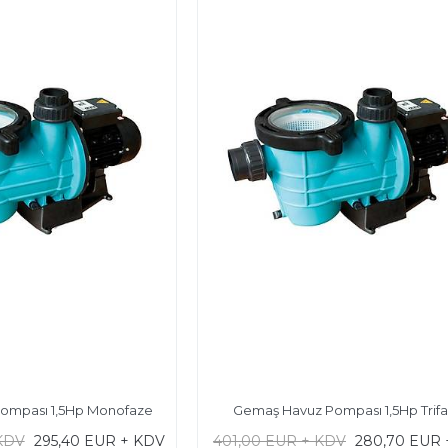
ompası 1,5Hp Monofaze
Gemaş Havuz Pompası 1,5Hp Trif
KDV
295,40 EUR + KDV
401,00 EUR + KDV
280,70 EUR 