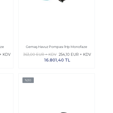
aze
Gemaş Havuz Pompası 1Hp Monofaze
+ KDV
363,00 EUR + KDV
254,10 EUR + KDV
16.801,40 TL
%30