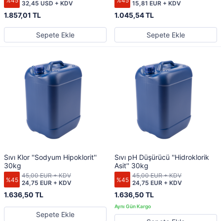
%45
%45
32,45 USD + KDV
15,81 EUR + KDV
1.857,01 TL
1.045,54 TL
Sepete Ekle
Sepete Ekle
Sıvı Klor ''Sodyum Hipoklorit''
Sıvı pH Düşürücü ''Hidroklorik
30kg
Asit'' 30kg
45,00 EUR + KDV
45,00 EUR + KDV
%45
%45
24,75 EUR + KDV
24,75 EUR + KDV
1.636,50 TL
1.636,50 TL
Sepete Ekle