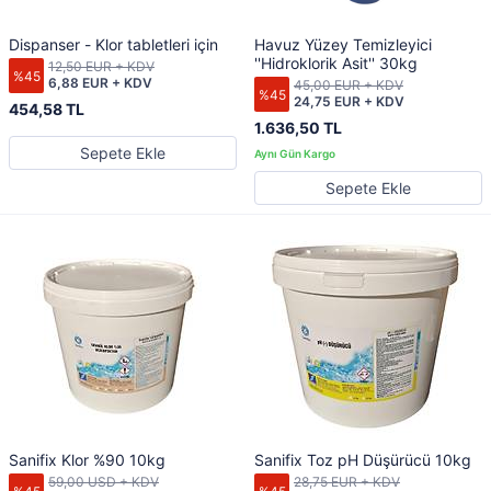
Dispanser - Klor tabletleri için
Havuz Yüzey Temizleyici
''Hidroklorik Asit'' 30kg
12,50 EUR + KDV
%45
6,88 EUR + KDV
45,00 EUR + KDV
%45
24,75 EUR + KDV
454,58 TL
1.636,50 TL
Sepete Ekle
Sepete Ekle
Sanifix Klor %90 10kg
Sanifix Toz pH Düşürücü 10kg
59,00 USD + KDV
28,75 EUR + KDV