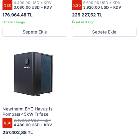
4.400,00 USD + KDV
5.600,00 USD + KDV
%30
%30
3.080,00 USD + KDV
3.920,00 USD + KDV
176.964,48 TL
225.227,52 TL
Sepete Ekle
Sepete Ekle
Newtherm BYC Havuz Isı
Pompası 45kW Trifaze
6.400,00 USD + KDV
%30
4.480,00 USD + KDV
257.402,88 TL