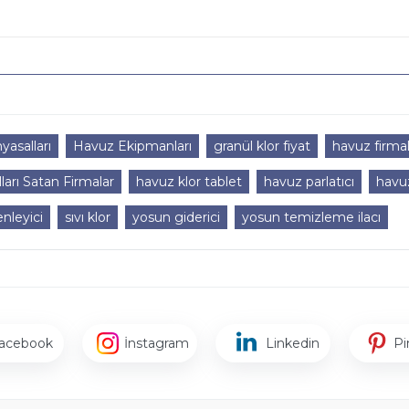
asalları
Havuz Ekipmanları
granül klor fiyat
havuz firmal
arı Satan Firmalar
havuz klor tablet
havuz parlatıcı
havu
nleyici
sıvı klor
yosun giderici
yosun temizleme ilacı
acebook
İnstagram
Linkedin
Pi