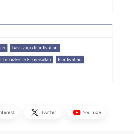
arı
havuz için klor fiyatları
z temizleme kimyasalları
klor fiyatları
nterest
Twitter
YouTube