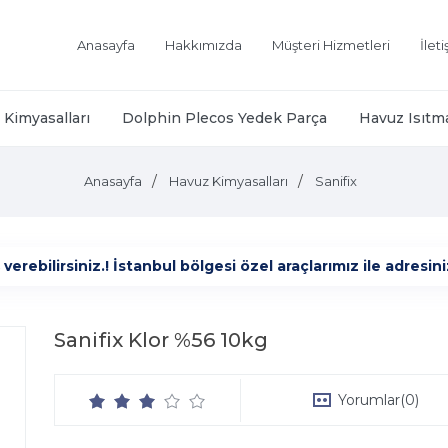
Anasayfa
Hakkımızda
Müşteri Hizmetleri
İlet
Kimyasalları
Dolphin Plecos Yedek Parça
Havuz Isıtm
Anasayfa
Havuz Kimyasalları
Sanifix
ebilirsiniz.! İstanbul bölgesi özel araçlarımız ile adresiniz
Sanifix Klor %56 10kg
Yorumlar
(0)