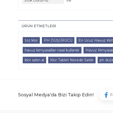
Stok Durumu
Var
ÜRÜN ETIKETLERI
toz klor
PH DÜŞÜRÜCÜ
En Ucuz Havuz Kimy
havuz kimyasalları nasıl kullanılır
Havuz Kimyasall
klor satın al
Klor Tablet Nerede Satılır
ph düze
Sosyal Medya'da Bizi Takip Edin!
F