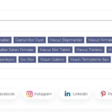
alları
Granül Klor Fiyat
Havuz Ekipmanları
Havuz Firmala
lları Satan Firmalar
Havuz Klor Tablet
Havuz Parlatıcı
H
enleyici
Sıvı Klor
Yosun Giderici
Yosun Temizleme İlacı
acebook
İnstagram
Linkedin
Pi