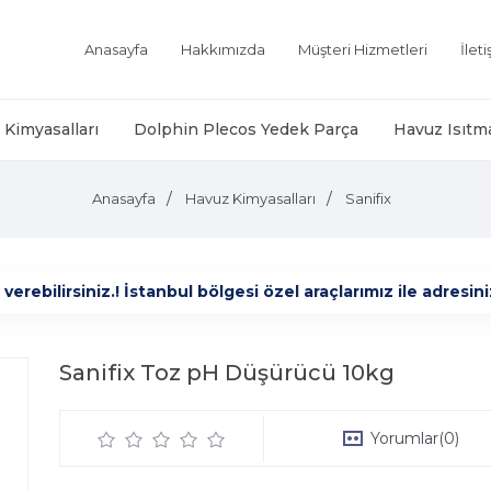
Anasayfa
Hakkımızda
Müşteri Hizmetleri
İlet
Kimyasalları
Dolphin Plecos Yedek Parça
Havuz Isıtm
Anasayfa
Havuz Kimyasalları
Sanifix
ebilirsiniz.! İstanbul bölgesi özel araçlarımız ile adresiniz
Sanifix Toz pH Düşürücü 10kg
Yorumlar
(0)