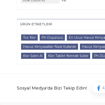
Stok Durumu
Var
ÜRÜN ETIKETLERI
Toz Klor
Ph Düşürücü
En Ucuz Havuz Kimyas
Havuz Kimyasalları Nasıl Kullanılır
Havuz Kimyasa
Klor Satın Al
Klor Tablet Nerede Satılır
Ph Düz
Sosyal Medya'da Bizi Takip Edin!
F