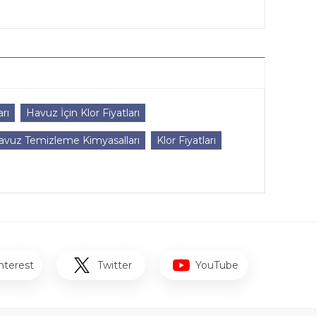
rı
Havuz İçin Klor Fiyatları
avuz Temizleme Kimyasalları
Klor Fiyatları
nterest
Twitter
YouTube