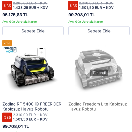
2.205,00 EUR + KDV
2.310,00 EUR + KDV
%35
%35
1.433,25 EUR + KDV
1.501,50 EUR + KDV
95.175,83 TL
99.708,01 TL
Sepete Ekle
Sepete Ekle
Zodiac RF 5400 iQ FREERiDER
Zodiac Freedom Lite Kablosuz
Kablosuz Havuz Robotu
Havuz Robotu
2.310,00 EUR + KDV
%35
1.501,50 EUR + KDV
99.708,01 TL