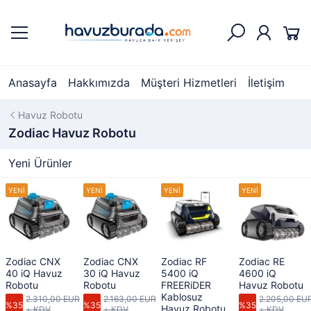
Anasayfa
Hakkımızda
Müşteri Hizmetleri
İletişim
Havuz Robotu
Zodiac Havuz Robotu
Yeni Ürünler
Zodiac CNX
Zodiac CNX
Zodiac RF
Zodiac RE
40 iQ Havuz
30 iQ Havuz
5400 iQ
4600 iQ
Robotu
Robotu
FREERiDER
Havuz Robotu
Kablosuz
2.310,00 EUR
2.163,00 EUR
2.205,00 EU
%35
%35
%35
Havuz Robotu
+ KDV
+ KDV
+ KDV