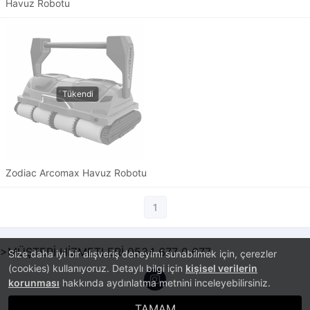
Havuz Robotu
Zodiac Arcomax Havuz Robotu
1
>MÜŞTERİ HİZMETLERİ 0534 677 0 677
Size daha iyi bir alışveriş deneyimi sunabilmek için, çerezler
(cookies) kullanıyoruz. Detaylı bilgi için
kişisel verilerin
korunması
hakkında aydınlatma metnini inceleyebilirsiniz.
TAMAM