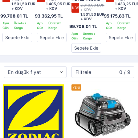
1.501,50 EUR
1.405,95 EUR
1.433,25 EU
2.310,00 EUR
%35
+ KDV
+ KDV
+ KDV
+ KDV
1.501,50 EUR
99.708,01 TL
93.362,95 TL
95.175,83 TL
+ KDV
99.708,01 TL
Sepete Ekle
Sepete Ekle
Sepete Ekle
Sepete Ekle
Filtrele
0 / 9